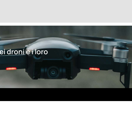
i droni e i loro
Contatti
Menu
Home