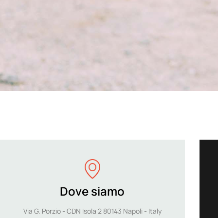
Dove siamo
Via G. Porzio - CDN Isola 2 80143 Napoli - Italy