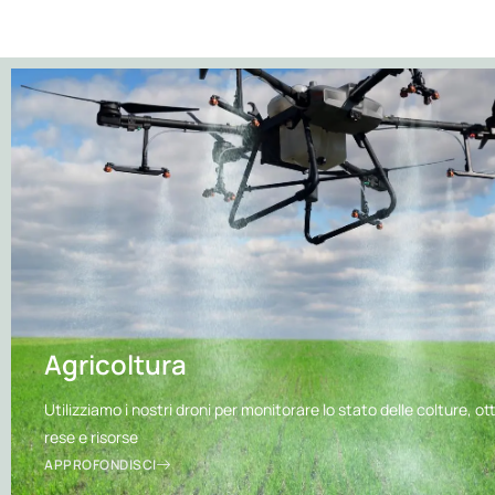
Agricoltura
Utilizziamo i nostri droni per monitorare lo stato delle colture, o
rese e risorse
APPROFONDISCI