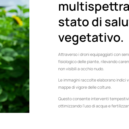
multispettra
stato di sal
vegetativo.
Attraverso i droni equipaggiati con senso
fisiologico delle piante, rilevando caren
non visibili a occhio nudo.
Le immagini raccolte elaborano indici v
mappe di vigore delle colture.
Questo consente interventi tempestivi e
ottimizzando l’uso di acqua e fertilizzan