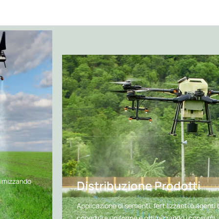
ttimizzando
Distribuzione Prodotti
Applicazione di sementi, fertilizzanti o agenti
copertura uniforme e ottimizzando i consumi.