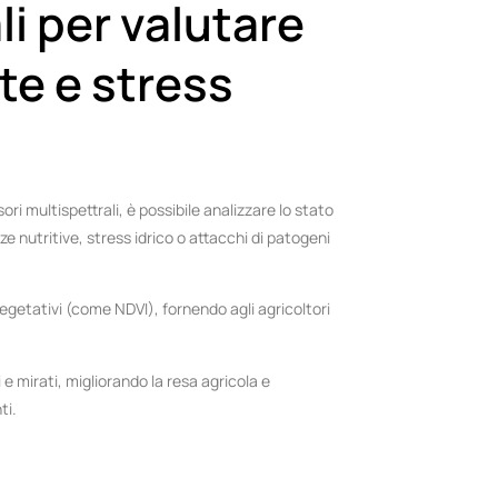
li per valutare
ute e stress
ri multispettrali, è possibile analizzare lo stato
ze nutritive, stress idrico o attacchi di patogeni
egetativi (come NDVI), fornendo agli agricoltori
 mirati, migliorando la resa agricola e
ti.