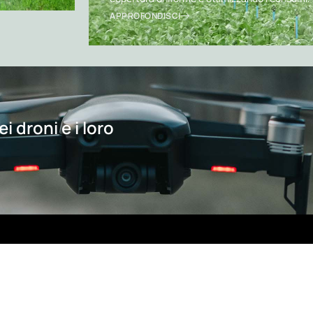
APPROFONDISCI
i droni e i loro
Contatti
Menu