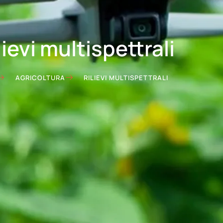
lievi multispettrali
AGRICOLTURA
RILIEVI MULTISPETTRALI