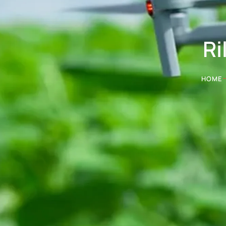
Ri
HOME