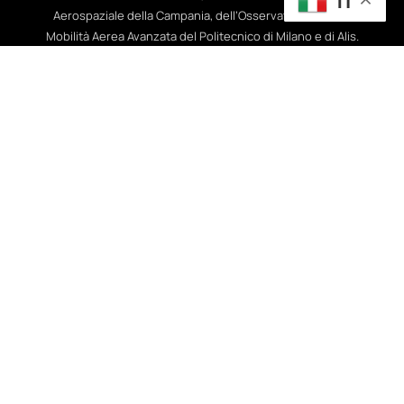
IT
Aerospaziale della Campania, dell’Osservatorio Droni e
Mobilità Aerea Avanzata del Politecnico di Milano e di Alis.
Contatti
UNMANNED4YOU S.R.L.
Via G.Porzio – CDN Isola A2 80143 Napoli
+39 348 2220837
info@unmanned4you.com
La società ha ricevuto benefici rientranti nel regime degli aiuti di
Stato e nel regime de minimis per i quali sussiste l’obbligo di
pubblicazione nel Registro Nazionale degli aiuti di Stato di cui
all’art. 52 della L. 234/2012.
Elenco Trasparenza Aiuti
Menu
Home