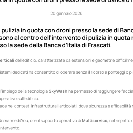
20 gennaio 2026
lizia in quota con droni presso la sede di Banca
 sono al centro dell’intervento di pulizia in quot
 la sede della Banca d’Italia di Frascati.
erticali
dell’edificio, caratterizzate da estensioni e geometrie difficilm
stemi dedicati ha consentito di operare senza il ricorso a ponteggi o p
: l’impiego della tecnologia
SkyWash
ha permesso di raggiungere faccia
erativo sull’edificio.
e nei contesti infrastrutturali articolati, dove sicurezza e affidabilità
i Unmanned4You, con il supporto operativo di
Multiservice
, nel rispetto
 intervento.