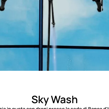
Sky Wash
zia in quota con droni presso la sede di Banca d'I